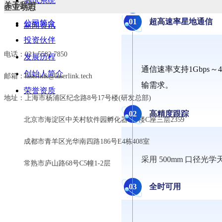
测试系统
关于我们
企业动态
0
1
超高速率星地通信
公司简介
新闻资讯
投资伙伴
电话：021-5582 7850
发展历程
通信速率支持1Gbps
创始人简介
邮箱：laserlink@laserlink.tech
输需求。
荣誉资质
地址：上海市杨浦区纪念路8号17号楼(研发总部)
0
2
高精度跟踪
北京市海淀区中关村软件园孵化器2号楼C座三层2359
成都市青羊区光华南四路186号E4栋408室
采用 500mm 口径
常熟市庐山路68号C5幢1-2层
0
3
全时可用