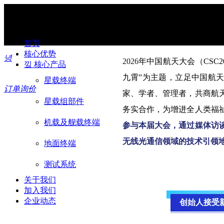
首页
核心优势
녕
2026
年中国航天大会（CSC2
낔
核心产品
九霄”为主题，立足中国航天
星载终端
订单询价
家、学者、管理者，共商航
星载组部件
务实合作，为增进全人类福
机载及舰载终端
参与本届大会，通过媒体访
无线光通信领域的技术引领
地面终端
测试系统
关于我们
加入我们
企业动态
创始人接受