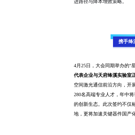
进路径与降本增效策略。
携手绛
4
月25日，大会同期举办的“
代表企业与天府绛溪实验室
空间激光通信前沿方向，开展
280名高端专业人才，年中
的创新生态。此次签约不仅
地，更将加速关键器件国产