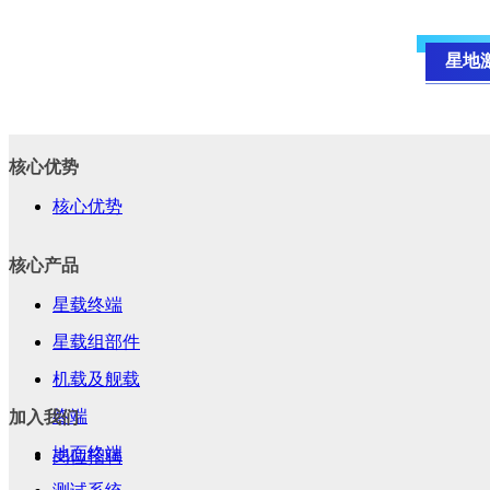
星地
在大会同期举办的航天成就
核心优势
一款标准化的星地激光通信
核心优势
站点，又可以安装于车载平
核心产品
星载终端
星载组部件
机载及舰载
终端
加入我们
产品技术优势如下：
地面终端
岗位招聘