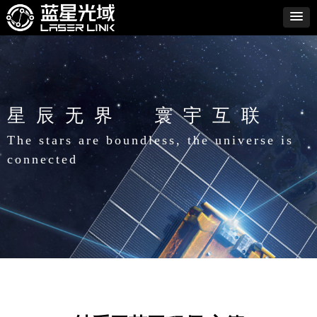
星辰无界 寰宇互联
The stars are boundless, the universe is
connected