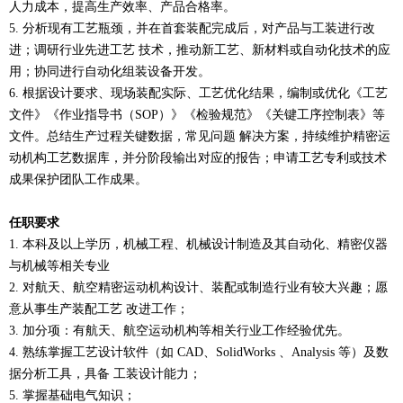
人力成本，提高生产
效率、产品合格率。
5.
分析现有工艺瓶颈，并在首套装配完成后，对产品与工装进行改
进；调研行业先进工艺
技术，推动新工艺、新材料或自动化技术的应
用；协同进行自动化组装设备开发。
6.
根据设计要求、现场装配实际、工艺优化结果，编制或优化《工艺
文件》《作业指导书
（SOP）》《检验规范》《关键工序控制表》等
文件。总结生产过程关键数据，常见问题
解决方案，持续维护精密运
动机构工艺数据库，并分阶段输出对应的报告；申请工艺专
利或技术
成果保护团队工作成果。
任职要求
1.
本科及以上学历，机械工程、机械设计制造及其自动化、精密仪器
与机械等相关专业
2.
对航天、航空精密运动机构设计、装配或制造行业有较大兴趣；愿
意从事生产装配工艺
改进工作；
3. 加分项：有航天、航空运动机构等相关行业工作经验优先。
4.
熟练掌握工艺设计软件（如 CAD、SolidWorks 、Analysis 等）及数
据分析工具，具备
工装设计能力；
5.
掌握基础电气知识；